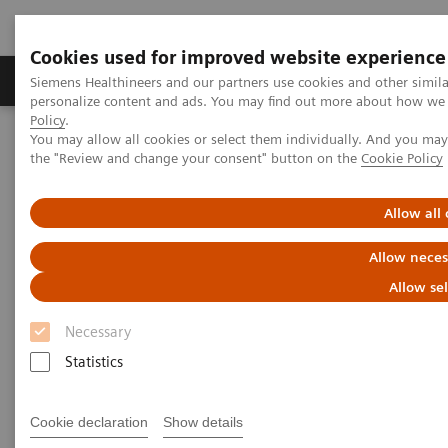
Cookies used for improved website experience
Produits & services
Domaines cliniques
Siemens Healthineers and our partners use cookies and other simil
personalize content and ads. You may find out more about how we u
Policy
.
You may allow all cookies or select them individually. And you ma
Home
Services
IT Standards
the "Review and change your consent" button on the
Cookie Policy
DICOM Conformance Statements - Magnetic Resonance
Allow all
DICOM Conformance
Allow neces
Statements - Magnetic
Allow se
Resonance
Necessary
Statistics
Cookie declaration
Show details
Go back to DICOM overview