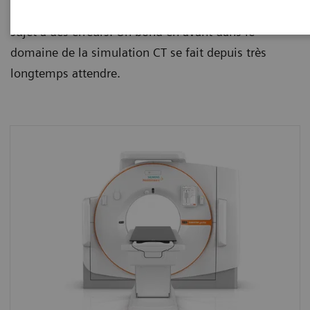
d’acquisition de ces informations est chronophage et
sujet à des erreurs. Un bond en avant dans le
domaine de la simulation CT se fait depuis très
longtemps attendre.