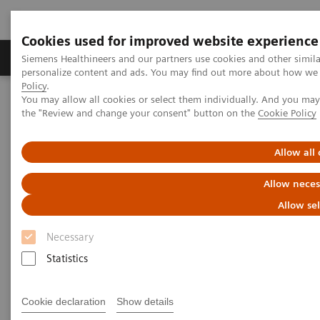
Cookies used for improved website experience
Produits & services
Domaines cliniques
Siemens Healthineers and our partners use cookies and other simil
personalize content and ads. You may find out more about how we u
Policy
.
You may allow all cookies or select them individually. And you ma
Home
Imagerie médicale
Imaging for Radiation Therapy
the "Review and change your consent" button on the
Cookie Policy
Tomodensitométrie pour la radiothérapie
Allow all
Tomodensitométrie pour la
Allow neces
radiothérapie
Allow se
Necessary
La planification de la radiothérapie moderne exige
Statistics
des images qui fournissent des informations fiables
sur la tumeur et les organes environnants. Pourtant,
Cookie declaration
Show details
depuis des années maintenant, le processus