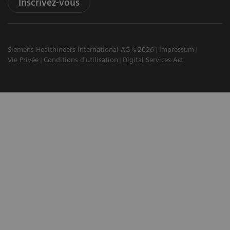
Inscrivez-vous
Siemens Healthineers International AG ©2026
Impressum
Vie Privée
Conditions d'utilisation
Digital Services Act