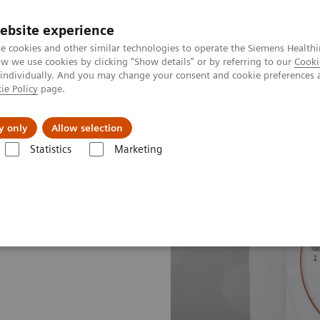
ebsite experience
e cookies and other similar technologies to operate the Siemens Healthi
 we use cookies by clicking "Show details" or by referring to our
Cooki
 individually. And you may change your consent and cookie preferences 
ie Policy
page.
Actualités et événements
À propos de nous
y only
Allow selection
Statistics
Marketing
TDM
Biograph Vision