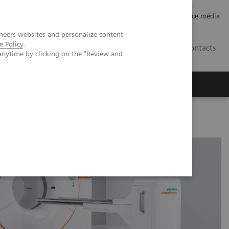
Careers
Investor Relations
Espace média
neers websites and personalize content
e Policy
.
CH | FR
Contacts
anytime by clicking on the "Review and