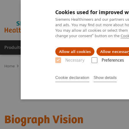
Cookies used for improved w
Siemens Healthineers and our partners us
and ads. You may find out more about how
You may allow all cookies or select them
change your consent" button on the
Cook
Produits & services
Domaines cliniques
Allow all cookies
Allow necessar
Necessary
Preferences
Home
Imagerie médicale
Imagerie moléculaire
Scanners TEP-
Cookie declaration
Show details
Biograph Vision