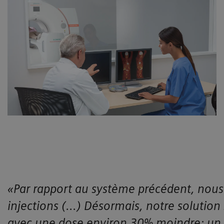
«Par rapport au système précédent, nous a
injections (...) Désormais, notre solutio
avec une dose environ 30% moindre: un 