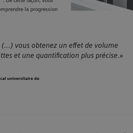
s
. De cette façon, vous
comprendre la progression
e (...) vous obtenez un effet de volume
tes et une quantification plus précise.»
al universitaire de