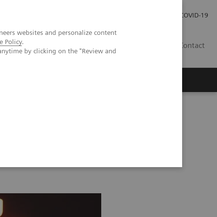
Careers
Investor Relations
Espace média
COVID-19
neers websites and personalize content
e Policy
.
CH | FR
Contact
anytime by clicking on the "Review and