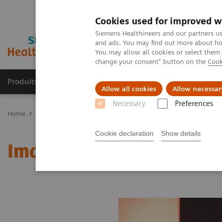
Cookies used for improved w
Siemens Healthineers and our partners us
and ads. You may find out more about how
You may allow all cookies or select them
change your consent" button on the
Cook
Produits & services
Domaines cliniques
Allow all cookies
Allow necessar
Necessary
Preferences
Home
Imagerie médicale
Imagerie moléculaire
MI World Sum
Cookie declaration
Show details
Image 82