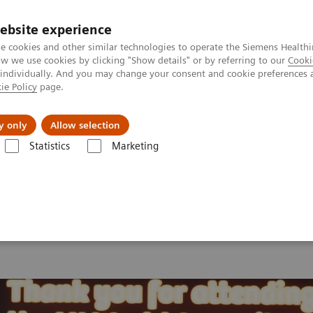
ebsite experience
e cookies and other similar technologies to operate the Siemens Healthi
 we use cookies by clicking "Show details" or by referring to our
Cooki
 individually. And you may change your consent and cookie preferences 
ie Policy
page.
Actualités et événements
À propos de nous
y only
Allow selection
Statistics
Marketing
mit 2026
MI World Summit 2026 Moments
Image 82