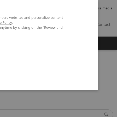
Careers
Investor Relations
Espace média
neers websites and personalize content
e Policy
.
CH | FR
Contact
anytime by clicking on the "Review and