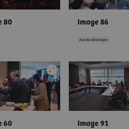
e 80
Image 86
Ask the Developer
e 60
Image 91