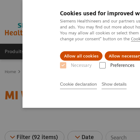
Cookies used for improved w
Siemens Healthineers and our partners us
and ads. You may find out more about how
You may allow all cookies or select them
change your consent" button on the
Cook
Produits & services
Domaines cliniques
Allow all cookies
Allow necessar
Necessary
Preferences
Home
Imagerie médicale
Imagerie moléculaire
MI World Sum
Cookie declaration
Show details
MI World Summit 2026 
Filter (92 items)
Date