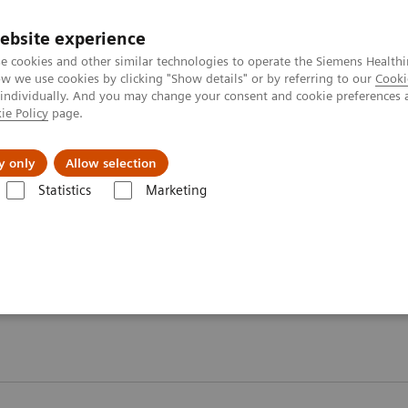
ebsite experience
e cookies and other similar technologies to operate the Siemens Healthi
 we use cookies by clicking "Show details" or by referring to our
Cooki
 individually. And you may change your consent and cookie preferences 
ie Policy
page.
Actualités et événements
À propos de nous
y only
Allow selection
Statistics
Marketing
mit 2026
Moments
Moments