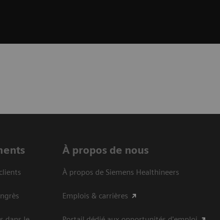
ments
À propos de nous
clients
À propos de Siemens Healthineers
ongrès
Emplois & carrières
s dans le
Portail dédié aux opportunités d'emploi