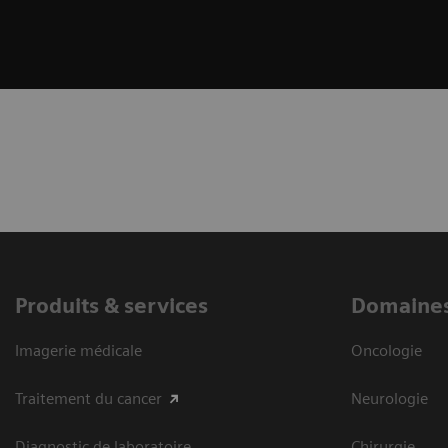
Produits & services
Domaines
Imagerie médicale
Oncologie
Traitement du cancer
Neurologie
Diagnostic de laboratoire
Chirurgie