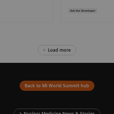
Ask the Developer
Load more
Back to MI World Summit hub
Nuclear Medicine News & Stories