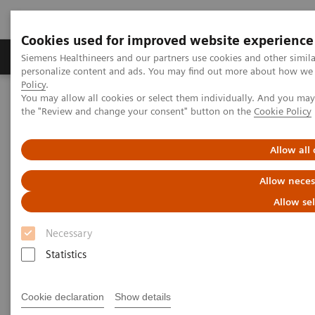
Cookies used for improved website experience
Produits & services
Domaines cliniques
Siemens Healthineers and our partners use cookies and other simil
personalize content and ads. You may find out more about how we u
Policy
.
You may allow all cookies or select them individually. And you ma
Home
Imagerie médicale
Imagerie moléculaire
the "Review and change your consent" button on the
Cookie Policy
MI World Summit 2026
MI World Summit 2026 Moments
Image 80
Allow all
Image 80
Allow neces
Allow se
Necessary
Statistics
Cookie declaration
Show details