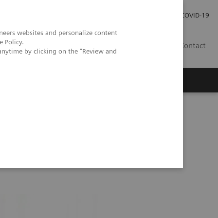
Careers
Investor Relations
Espace média
COVID-19
neers websites and personalize content
e Policy
.
CH | FR
Contact
anytime by clicking on the "Review and