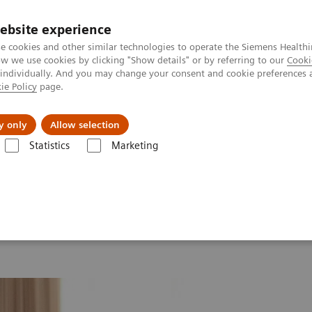
ebsite experience
e cookies and other similar technologies to operate the Siemens Healthi
 we use cookies by clicking "Show details" or by referring to our
Cooki
 individually. And you may change your consent and cookie preferences 
ie Policy
page.
Actualités et événements
À propos de nous
y only
Allow selection
Statistics
Marketing
mit 2026
MI World Summit 2026 Moments
Image 79