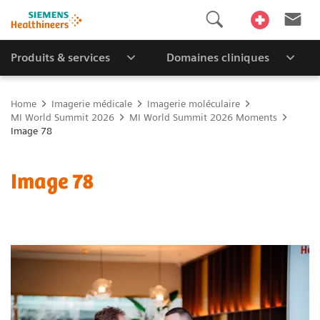
Produits & services
Domaines cliniques
Home
Imagerie médicale
Imagerie moléculaire
MI World Summit 2026
MI World Summit 2026 Moments
Image 78
Image 78