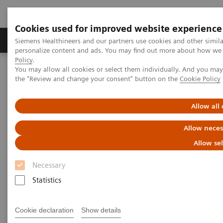
Cookies used for improved website experience
Produits & services
Domaines cliniques
Siemens Healthineers and our partners use cookies and other simil
personalize content and ads. You may find out more about how we u
Policy
.
You may allow all cookies or select them individually. And you ma
Home
Imagerie médicale
Imagerie moléculaire
the "Review and change your consent" button on the
Cookie Policy
MI World Summit 2026
MI World Summit 2026 Moments
Image 75
Allow all
Image 75
Allow neces
Allow se
Necessary
Statistics
Cookie declaration
Show details