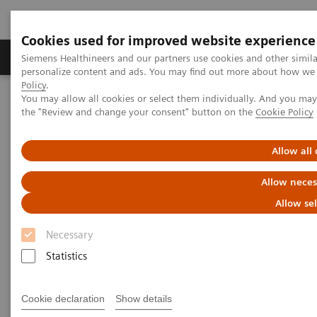
Cookies used for improved website experience
Produits & services
Domaines cliniques
Siemens Healthineers and our partners use cookies and other simil
personalize content and ads. You may find out more about how we u
Policy
.
You may allow all cookies or select them individually. And you ma
Home
Imagerie médicale
Imagerie moléculaire
the "Review and change your consent" button on the
Cookie Policy
MI World Summit 2026
MI World Summit 2026 Moments
Image 73
Allow all
Image 73
Allow neces
Allow se
Necessary
Statistics
Cookie declaration
Show details