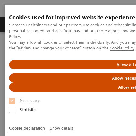
Cookies used for improved website experience
Produits & services
Domaines cliniques
Siemens Healthineers and our partners use cookies and other simil
personalize content and ads. You may find out more about how we u
Policy
.
You may allow all cookies or select them individually. And you ma
Home
Imagerie médicale
Imagerie moléculaire
the "Review and change your consent" button on the
Cookie Policy
MI World Summit 2026
MI World Summit 2026 Moments
Image 70
Allow all
Image 70
Allow neces
Allow se
Necessary
Statistics
Cookie declaration
Show details