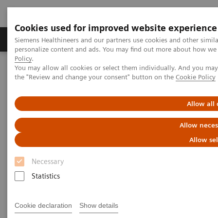
Cookies used for improved website experience
Produits & services
Domaines cliniques
Siemens Healthineers and our partners use cookies and other simil
personalize content and ads. You may find out more about how we u
Policy
.
You may allow all cookies or select them individually. And you ma
Home
Imagerie médicale
Imagerie moléculaire
the "Review and change your consent" button on the
Cookie Policy
MI World Summit 2026
MI World Summit 2026 Moments
Image 69
Allow all
Image 69
Allow neces
Allow se
Necessary
Statistics
Cookie declaration
Show details