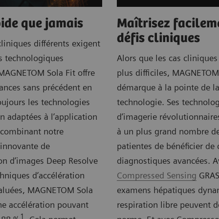
pide que jamais
Maîtrisez facilem
défis cliniques
liniques différents exigent
s technologiques
Alors que les cas clinique
 MAGNETOM Sola Fit offre
plus difficiles, MAGNETOM 
ances sans précédent en
démarque à la pointe de l
ujours les technologies
technologie. Ses technolog
on adaptées à l’application
d’imagerie révolutionnair
n combinant notre
à un plus grand nombre de
 innovante de
patientes de bénéficier de 
ion d’images Deep Resolve
diagnostiques avancées. A
hniques d’accélération
Compressed Sensing
GRASP
saluées, MAGNETOM Sola
examens hépatiques dyna
une accélération pouvant
respiration libre peuvent d
1