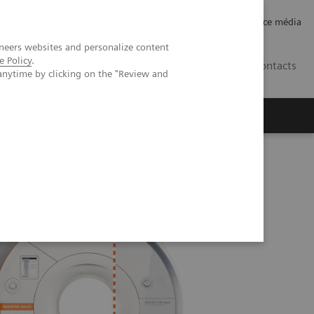
Careers
Investor Relations
Espace média
neers websites and personalize content
e Policy
.
CH | FR
Contacts
anytime by clicking on the "Review and