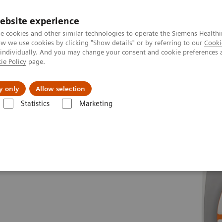
ebsite experience
e cookies and other similar technologies to operate the Siemens Healthi
 we use cookies by clicking "Show details" or by referring to our
Cooki
 individually. And you may change your consent and cookie preferences 
ie Policy
page.
Actualités et événements
À propos de nous
y only
Allow selection
Statistics
Marketing
Options et mises à niveau
Upgrades
MAGNETOM Sola
Fit