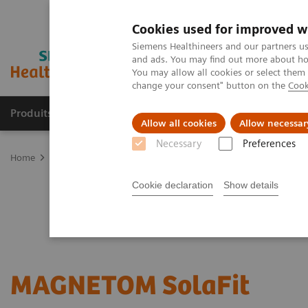
Cookies used for improved w
Siemens Healthineers and our partners us
and ads. You may find out more about how
You may allow all cookies or select them
change your consent" button on the
Cook
Produits & services
Domaines cliniques
Allow all cookies
Allow necessar
Necessary
Preferences
Home
Imagerie médicale
Imagerie par résonance magnétique
Cookie declaration
Show details
MAGNETOM Sola
Fit