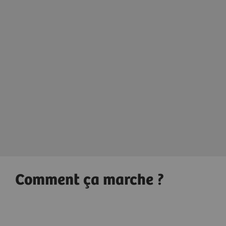
Techno
Deep Resolve
Vous perme
Notre technologie de reconstruction
automatiqu
d’image basée sur le deep learning
du patient 
pour une qualité d’image et une
résultats d
rapidité d’acquisition inégalées.
reproducti
Deep Resolve
Technologi
Comment ça marche ?