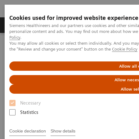
Cookies used for improved website experience
Produits & services
Domaines cliniques
Siemens Healthineers and our partners use cookies and other simil
personalize content and ads. You may find out more about how we u
Policy
.
You may allow all cookies or select them individually. And you ma
Home
Imagerie médicale
the "Review and change your consent" button on the
Cookie Policy
Imagerie par résonance magnétique
Clinical Fields
IRM cardiovasculaire
Allow all
IRM cardiovasculaire
Allow neces
Allow se
Efficace, fiable, prêt.
Necessary
Statistics
La résonance magnétique cardiovasculaire (RMC) est
actuellement la référence absolue en termes
Cookie declaration
Show details
d’imagerie de l’anatomie et de la fonction