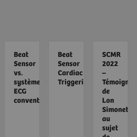
Beat
Beat
SCMR
Sensor
Sensor
2022
vs.
Cardiac
–
système
Triggering
Témoignag
ECG
de
conventionnel
Lon
Simonetti
au
sujet