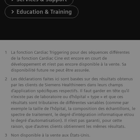
Education & Training
1
La fonction Cardiac Triggering pour des séquences différentes
de la fonction Cardiac Cine est encore en court de
développement et n’est pas encore disponible à la vente. Sa
disponibilité future ne peut être assurée.
2
Les déclarations faites ici sont basées sur des résultats obtenus
par les clients de Siemens Healthineers dans leurs champs
d’application spécifiques respectifs. Il faut garder en tête qu’il
n’existe pas de laboratoire ou d’hôpital « type » et que ces
résultats sont tributaires de différentes variables (comme par
exemple la taille de l’hôpital, la composition des échantillons, le
spectre de traitement, le degré d’intégration informatique et/ou
le degré d’automatisation). Il n’est pas garanti, pour cette
raison, que d’autres clients obtiennent les mêmes résultats.
3
Non disponible à la vente aux États-Unis.