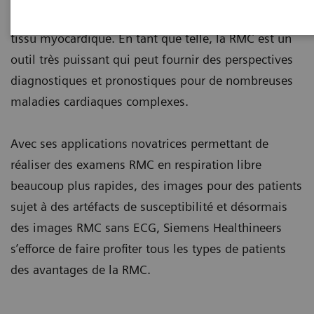
cardiaques, ainsi que de caractérisation avancée du
tissu myocardique. En tant que telle, la RMC est un
outil très puissant qui peut fournir des perspectives
diagnostiques et pronostiques pour de nombreuses
maladies cardiaques complexes.
Avec ses applications novatrices permettant de
réaliser des examens RMC en respiration libre
beaucoup plus rapides, des images pour des patients
sujet à des artéfacts de susceptibilité et désormais
des images RMC sans ECG, Siemens Healthineers
s’efforce de faire profiter tous les types de patients
des avantages de la RMC.