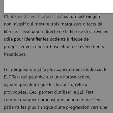
L'
Enhanced Liver Fibrosis Test
est un test sanguin
non invasif qui mesure trois marqueurs directs de
fibrose. L'évaluation directe de la fibrose s'est révélée
utile pour identifier les patients à risque de
progresser vers une cirrhose et/ou des événements
hépatiques.
Le marqueur direct le plus couramment étudié est le
ELF Test qui peut évaluer une fibrose active,
dynamique plutôt que les lésions qu'elle a
provoquées. Ceci permet d'utiliser le ELF Test
comme marqueur pronostique pour identifier les
patients les plus à risque d'une progression vers une