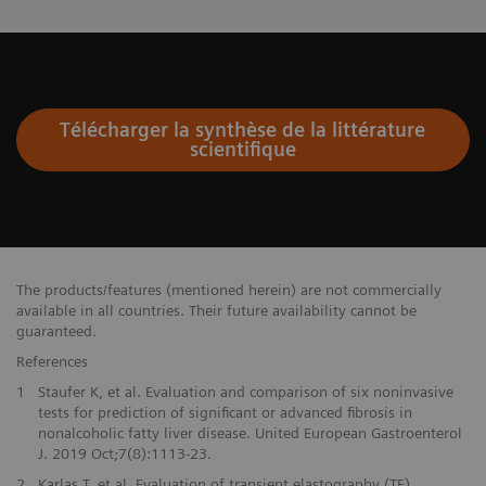
Télécharger la synthèse de la littérature
scientifique
The products/features (mentioned herein) are not commercially
available in all countries. Their future availability cannot be
guaranteed.
References
1
Staufer K, et al. Evaluation and comparison of six noninvasive
tests for prediction of significant or advanced fibrosis in
nonalcoholic fatty liver disease. United European Gastroenterol
J. 2019 Oct;7(8):1113-23.
2
Karlas T, et al. Evaluation of transient elastography (TE),