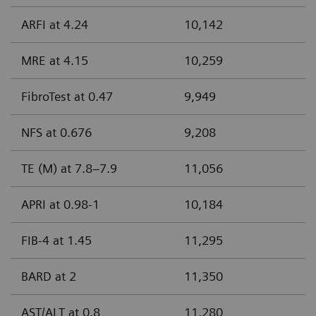
ARFI at 4.24
10,142
MRE at 4.15
10,259
FibroTest at 0.47
9,949
NFS at 0.676
9,208
TE (M) at 7.8–7.9
11,056
APRI at 0.98-1
10,184
FIB-4 at 1.45
11,295
BARD at 2
11,350
AST/ALT at 0.8
11,280