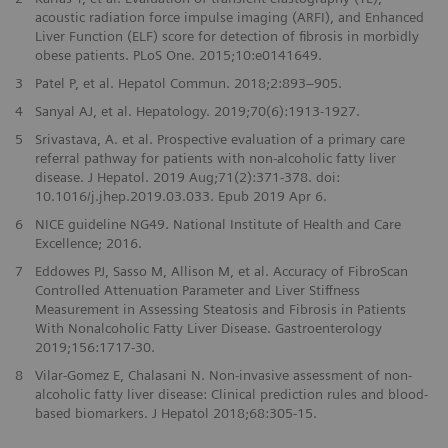
acoustic radiation force impulse imaging (ARFI), and Enhanced
Liver Function (ELF) score for detection of fibrosis in morbidly
obese patients. PLoS One. 2015;10:e0141649.
3
Patel P, et al. Hepatol Commun. 2018;2:893–905.
4
Sanyal AJ, et al. Hepatology. 2019;70(6):1913-1927.
5
Srivastava, A. et al. Prospective evaluation of a primary care
referral pathway for patients with non-alcoholic fatty liver
disease. J Hepatol. 2019 Aug;71(2):371-378. doi:
10.1016/j.jhep.2019.03.033. Epub 2019 Apr 6.
6
NICE guideline NG49. National Institute of Health and Care
Excellence; 2016.
7
Eddowes PJ, Sasso M, Allison M, et al. Accuracy of FibroScan
Controlled Attenuation Parameter and Liver Stiffness
Measurement in Assessing Steatosis and Fibrosis in Patients
With Nonalcoholic Fatty Liver Disease. Gastroenterology
2019;156:1717-30.
8
Vilar-Gomez E, Chalasani N. Non-invasive assessment of non-
alcoholic fatty liver disease: Clinical prediction rules and blood-
based biomarkers. J Hepatol 2018;68:305-15.