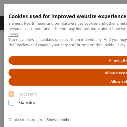
Cookies used for improved website experience
Produits & services
Domaines cliniques
Siemens Healthineers and our partners use cookies and other simil
personalize content and ads. You may find out more about how we u
Policy
.
You may allow all cookies or select them individually. And you ma
Home
Diagnostic de laboratoire
the "Review and change your consent" button on the
Cookie Policy
Tests par maladies et affections
Liver Fibrosis Assays
Clinical Benefits of The Enhanced Liver Fibrosis Test
Allow all
Évaluer le risque de progression
Allow neces
de la NAFLD/NASH et
Allow se
d’événements hépatiques par
Necessary
un simple test sanguin
Statistics
Avantages cliniques de l'Enhanced Liver
Cookie declaration
Show details
Fibrosis (ELF™) Test