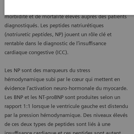
santé les plus complexes à gérer, avec des taux de
morbidité et de mortalité élevés auprès des patients
diagnostiqués. Les peptides natriurétiques
(
natriuretic peptides
, NP) jouent un rôle clé et
rentable dans le diagnostic de l’insuffisance
cardiaque congestive (ICC).
Les NP sont des marqueurs du stress
hémodynamique subi par le cœur qui mettent en
évidence l’activation neuro-hormonale du myocarde.
Les BNP et les NT-proBNP sont produites selon un
rapport 1:1 lorsque le ventricule gauche est distendu
par la pression hémodynamique. Des niveaux élevés
de ces deux types de peptides sont liés à une
insuffisance cardiaque et ces peptides sont autant