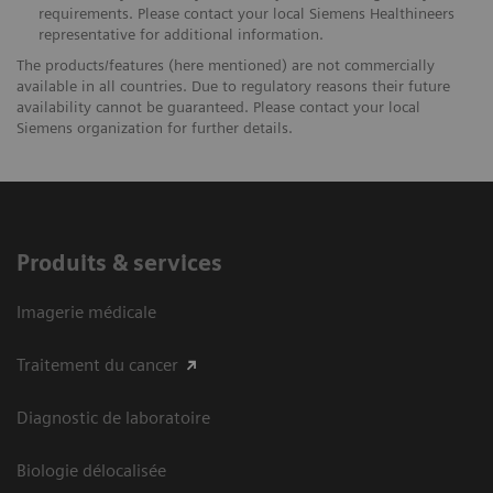
requirements. Please contact your local Siemens Healthineers
representative for additional information.
The products/features (here mentioned) are not commercially
available in all countries. Due to regulatory reasons their future
availability cannot be guaranteed. Please contact your local
Siemens organization for further details.
Produits & services
Imagerie médicale
Traitement du cancer
Diagnostic de laboratoire
Biologie délocalisée