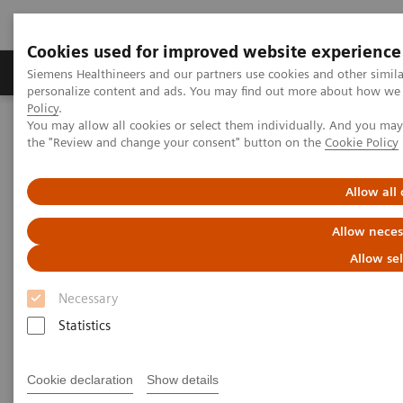
Cookies used for improved website experience
Produits & services
Domaines cliniques
Siemens Healthineers and our partners use cookies and other simil
personalize content and ads. You may find out more about how we u
Policy
.
You may allow all cookies or select them individually. And you ma
Home
Diagnostic de laboratoire
the "Review and change your consent" button on the
Cookie Policy
Tests par maladies et affections
Cardiac Assays
Natriuretic Peptides
Allow all
Peptides natriurétiques
Allow neces
Allow se
Votre sélection BNP et NT-proBNP*
Necessary
Statistics
Cookie declaration
Show details
L’insuffisance cardiaque reste l’un des problèmes de