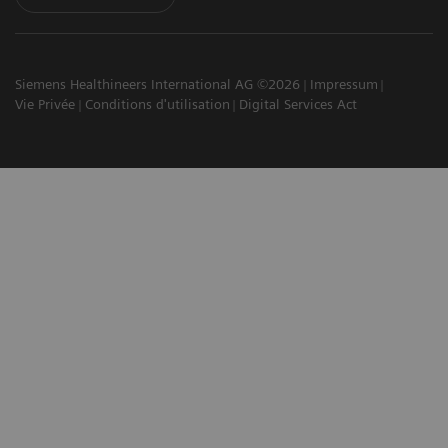
Siemens Healthineers International AG ©2026
Impressum
Vie Privée
Conditions d'utilisation
Digital Services Act