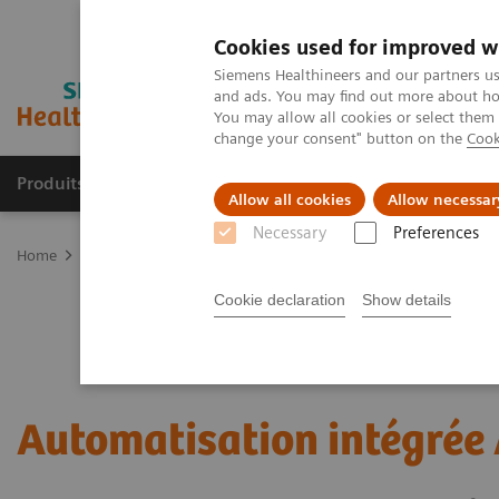
Cookies used for improved w
Siemens Healthineers and our partners us
and ads. You may find out more about how
You may allow all cookies or select them
change your consent" button on the
Cook
Produits & services
Domaines cliniques
Allow all cookies
Allow necessar
Necessary
Preferences
Home
Diagnostic de laboratoire
Automatisation de laboratoire
Cookie declaration
Show details
Automatisation intégrée 