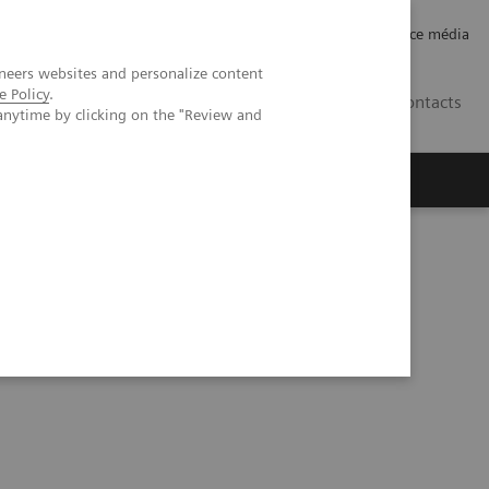
Careers
Investor Relations
Espace média
neers websites and personalize content
e Policy
.
CH | FR
Contacts
anytime by clicking on the "Review and