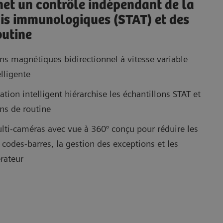
et un contrôle indépendant de la
ais immunologiques (STAT) et des
outine
ons magnétiques bidirectionnel à vitesse variable
elligente
cation intelligent hiérarchise les échantillons STAT et
ons de routine
lti-caméras avec vue à 360° conçu pour réduire les
 codes-barres, la gestion des exceptions et les
érateur
La