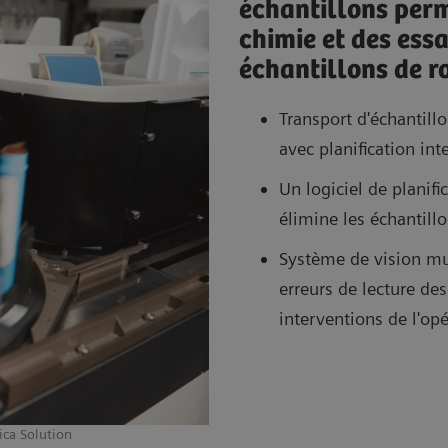
échantillons perm
chimie et des ess
échantillons de r
Transport d'échantill
avec planification int
Un logiciel de planifi
élimine les échantill
Système de vision mu
erreurs de lecture des
interventions de l'op
ica Solution