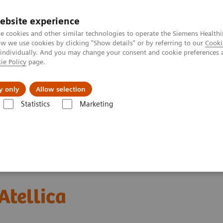
ebsite experience
e cookies and other similar technologies to operate the Siemens Healthi
 we use cookies by clicking "Show details" or by referring to our
Cooki
 individually. And you may change your consent and cookie preferences 
ie Policy
page.
Actualités et événements
À propos de nous
y only
Allow selection
Statistics
Marketing
sa
o
Automati
tion intégrée Atellica® sur la soluti
n Atellica®
Atellica