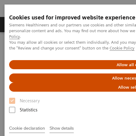
Cookies used for improved website experience
Produits & services
Domaines cliniques
Siemens Healthineers and our partners use cookies and other simil
personalize content and ads. You may find out more about how we u
Policy
.
You may allow all cookies or select them individually. And you ma
Home
Imagerie médicale
Tomodensitométrie
the "Review and change your consent" button on the
Cookie Policy
SOMATOM
La plateforme SOMATOM go. – conçue sur mesure
SOMATOM go.Top
Allow all
Allow neces
Allow se
Necessary
Statistics
Cookie declaration
Show details