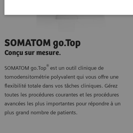
SOMATOM go.Top
Conçu sur mesure.
®
SOMATOM go.Top
est un outil clinique de
tomodensitométrie polyvalent qui vous offre une
flexibilité totale dans vos tâches cliniques. Gérez
toutes les procédures courantes et les procédures
avancées les plus importantes pour répondre à un
plus grand nombre de patients.