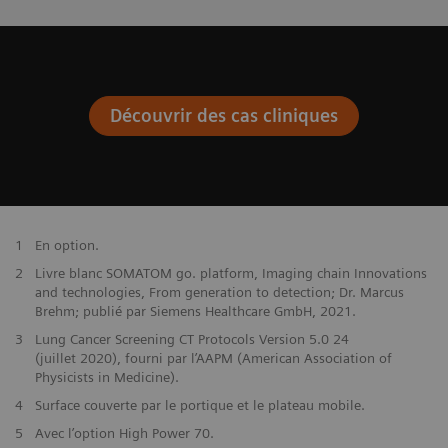
Découvrir des cas cliniques
1
En option.
2
Livre blanc SOMATOM go. platform, Imaging chain Innovations
and technologies, From generation to detection; Dr. Marcus
Brehm; publié par Siemens Healthcare GmbH, 2021.
3
Lung Cancer Screening CT Protocols Version 5.0 24
(juillet 2020), fourni par l’AAPM (American Association of
Physicists in Medicine).
4
Surface couverte par le portique et le plateau mobile.
5
Avec l’option High Power 70.