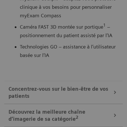
clinique à vos besoins pour personnaliser
myExam Compass
1
Caméra FAST 3D montée sur portique
–
positionnement du patient assisté par l’IA
Technologies GO – assistance à l’utilisateur
basée sur l’IA
Concentrez-vous sur le bien-être de vos
patients
Mobile Workflow – plus de temps avec vos patients, moins de
Découvrez la meilleure chaîne
temps en salle de contrôle
2
d’imagerie de sa catégorie
Mettez les patients à l’aise et améliorez leur