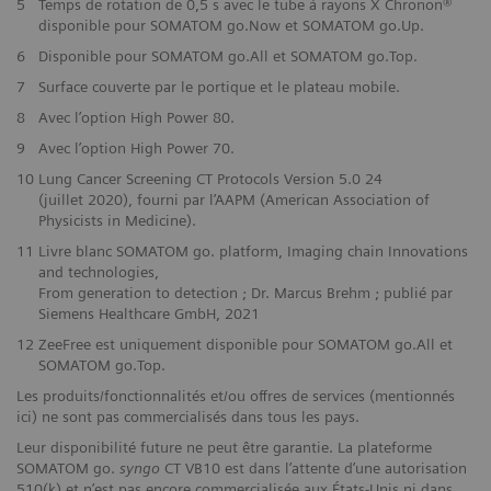
5
Temps de rotation de 0,5 s avec le tube à rayons X Chronon®
disponible pour SOMATOM go.Now et SOMATOM go.Up.
6
Disponible pour SOMATOM go.All et SOMATOM go.Top.
7
Surface couverte par le portique et le plateau mobile.
8
Avec l’option High Power 80.
9
Avec l’option High Power 70.
10
Lung Cancer Screening CT Protocols Version 5.0 24
(juillet 2020), fourni par l’AAPM (American Association of
Physicists in Medicine).
11
Livre blanc SOMATOM go. platform, Imaging chain Innovations
and technologies,
From generation to detection ; Dr. Marcus Brehm ; publié par
Siemens Healthcare GmbH, 2021
12
ZeeFree est uniquement disponible pour SOMATOM go.All et
SOMATOM go.Top.
Les produits/fonctionnalités et/ou offres de services (mentionnés
ici) ne sont pas commercialisés dans tous les pays.
Leur disponibilité future ne peut être garantie. La plateforme
SOMATOM go.
syngo
CT VB10 est dans l’attente d’une autorisation
510(k) et n’est pas encore commercialisée aux États-Unis ni dans