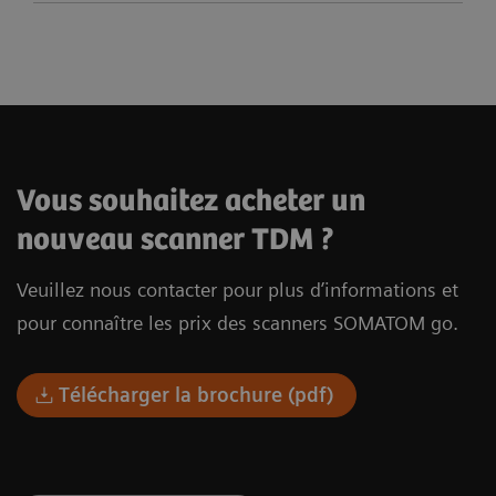
SOMATOM go.Up
SOMATOM go.All
SOMATOM go.Top
Vous souhaitez acheter un
nouveau scanner TDM ?
Veuillez nous contacter pour plus d’informations et
pour connaître les prix des scanners SOMATOM go.
Télécharger la brochure (pdf)