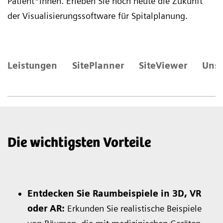
Patient*innen. Erleben Sie noch heute die Zukunft
der Visualisierungssoftware für Spitalplanung.
Leistungen
SitePlanner
SiteViewer
Unse
Die wichtigsten Vorteile
Entdecken Sie Raumbeispiele in 3D, VR
oder AR:
Erkunden Sie realistische Beispiele