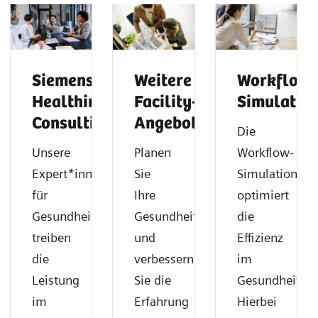
Siemens
Weitere
Workflow-
Healthineers
Facility-
Simulatio
Consulting
Angebote
Die
Unsere
Planen
Workflow-
Expert*innen
Sie
Simulation
für
Ihre
optimiert
Gesundheitsberatung
Gesundheitseinrichtungen
die
treiben
und
Effizienz
die
verbessern
im
Leistung
Sie die
Gesundheitsw
im
Erfahrung
Hierbei