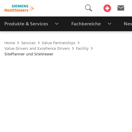
Produkte & Services
Fachbereiche
New
Home
Services
Value Partnerships
Value Drivers and Excellence Drivers
Facility
SitePlanner und SiteViewer