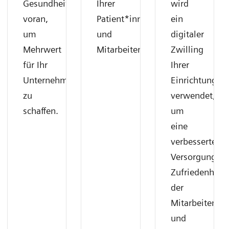
Gesundheitswesen
Ihrer
wird
voran,
Patient*innen
ein
um
und
digitaler
Mehrwert
Mitarbeitenden.
Zwilling
für Ihr
Ihrer
Unternehmen
Einrichtung
zu
verwendet,
schaffen.
um
eine
verbesserte
Versorgung,
Zufriedenheit
der
Mitarbeitende
und