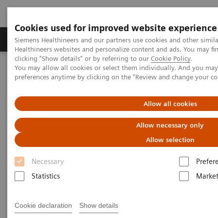
Cookies used for improved website experience
Produkte & Services
Fachbereiche
New
Siemens Healthineers and our partners use cookies and other simil
Healthineers websites and personalize content and ads. You may f
clicking "Show details" or by referring to our
Cookie Policy
.
You may allow all cookies or select them individually. And you ma
Home
Labordiagnostik
Plasmaproteine
preferences anytime by clicking on the "Review and change your c
Plasmaprotein-Assays
N Latex CDT Assay
Allow all cookies
N Latex CDT Assay
Allow necessary only
Hochspezifisches Screening-Verfahren zum
Allow selection
Nachweis von chronischem Alkoholabusus
Necessary
Prefer
Statistics
Market
Cookie declaration
Show details