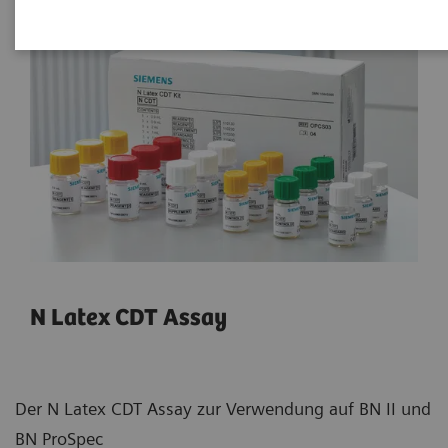
N Latex CDT Assay
Der N Latex CDT Assay zur Verwendung auf BN II und
BN ProSpec