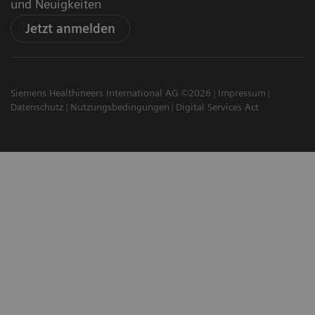
und Neuigkeiten
Jetzt anmelden
Siemens Healthineers International AG ©2026
Impressum
Datenschutz
Nutzungsbedingungen
Digital Services Act