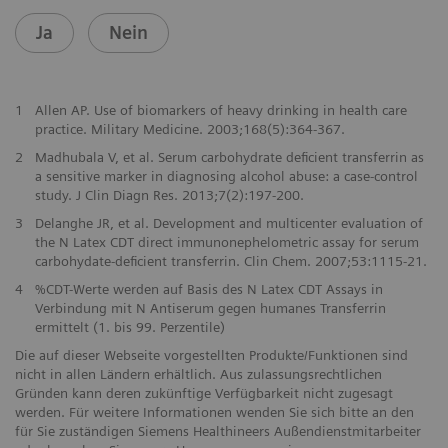
Ja
Nein
1
Allen AP. Use of biomarkers of heavy drinking in health care
practice. Military Medicine. 2003;168(5):364-367.
2
Madhubala V, et al. Serum carbohydrate deficient transferrin as
a sensitive marker in diagnosing alcohol abuse: a case-control
study. J Clin Diagn Res. 2013;7(2):197-200.
3
Delanghe JR, et al. Development and multicenter evaluation of
the N Latex CDT direct immunonephelometric assay for serum
carbohydate-deficient transferrin. Clin Chem. 2007;53:1115-21.
4
%CDT-Werte werden auf Basis des N Latex CDT Assays in
Verbindung mit N Antiserum gegen humanes Transferrin
ermittelt (1. bis 99. Perzentile)
Die auf dieser Webseite vorgestellten Produkte/Funktionen sind
nicht in allen Ländern erhältlich. Aus zulassungsrechtlichen
Gründen kann deren zukünftige Verfügbarkeit nicht zugesagt
werden. Für weitere Informationen wenden Sie sich bitte an den
für Sie zuständigen Siemens Healthineers Außendienstmitarbeiter