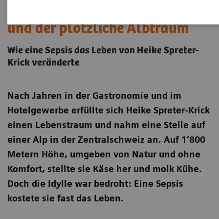
Ein Traum in den Bergen –
und der plötzliche Albtraum
Wie eine Sepsis das Leben von Heike Spreter-
Krick veränderte
Nach Jahren in der Gastronomie und im
Hotelgewerbe erfüllte sich Heike Spreter-Krick
einen Lebenstraum und nahm eine Stelle auf
einer Alp in der Zentralschweiz an. Auf 1’800
Metern Höhe, umgeben von Natur und ohne
Komfort, stellte sie Käse her und molk Kühe.
Doch die Idylle war bedroht: Eine Sepsis
kostete sie fast das Leben.