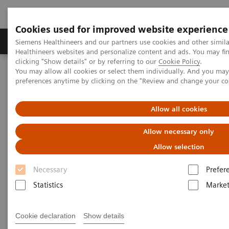
Cookies used for improved website experience
Produkte & Services
Fachbereiche
New
Siemens Healthineers and our partners use cookies and other simil
Healthineers websites and personalize content and ads. You may f
clicking "Show details" or by referring to our
Cookie Policy
.
You may allow all cookies or select them individually. And you ma
Home
News & Stories
preferences anytime by clicking on the "Review and change your c
Ein Traum in den Bergen – und der plötzliche Albtraum
Allow all cookies
Allow necessary only
Allow selection
Necessary
Prefer
Statistics
Market
Cookie declaration
Show details