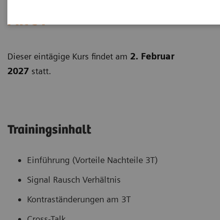
MR 3T
Dieser eintägige Kurs findet am
2. Februar
2027
statt.
Trainingsinhalt
Einführung (Vorteile Nachteile 3T)
Signal Rausch Verhältnis
Kontraständerungen am 3T
Cross-Talk