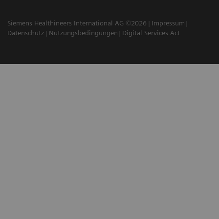
Siemens Healthineers International AG ©2026
Impressum
Datenschutz
Nutzungsbedingungen
Digital Services Act