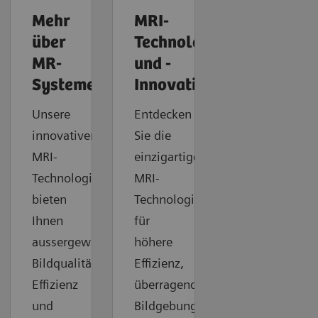
Mehr
MRI-
über
Technologien
MR-
und -
Systeme
Innovationen
Unsere
Entdecken
innovativen
Sie die
MRI-
einzigartigen
Technologien
MRI-
bieten
Technologien
Ihnen
für
aussergewöhnliche
höhere
Bildqualität,
Effizienz,
Effizienz
überragende
und
Bildgebungsqualität