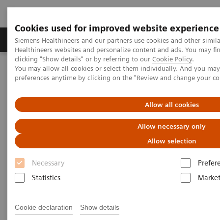
Cookies used for improved website experience
Produkte & Services
Fachbereiche
New
Siemens Healthineers and our partners use cookies and other simil
Healthineers websites and personalize content and ads. You may f
clicking "Show details" or by referring to our
Cookie Policy
.
You may allow all cookies or select them individually. And you ma
Home
News & Events
preferences anytime by clicking on the "Review and change your c
Events, Trainings und Kongresse Schweiz
Onsite Classrooms
MR 3 Tesla
Allow all cookies
Allow necessary only
Allow selection
Necessary
Prefer
Statistics
Market
Cookie declaration
Show details