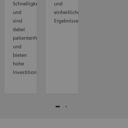
Schnelligkeit
und
und
einheitliche
sind
Ergebnisse.
dabei
patientenfreundlich
und
bieten
hohe
Investitionssicherheit.