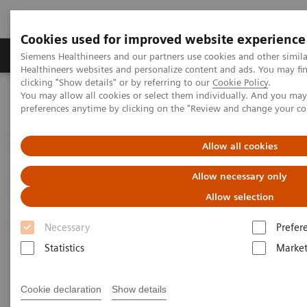
Cookies used for improved website experience
Produkte & Services
Fachbereiche
New
Siemens Healthineers and our partners use cookies and other simil
Healthineers websites and personalize content and ads. You may f
clicking "Show details" or by referring to our
Cookie Policy
.
You may allow all cookies or select them individually. And you ma
Home
Medizinische Bildgebung
Molekulare Bildgebung
preferences anytime by clicking on the "Review and change your c
MI World Summit 2026
MI World Summit 2026 Moments
Image 67
Allow all cookies
Image 67
Allow necessary only
Allow selection
Necessary
Prefer
Statistics
Market
Cookie declaration
Show details