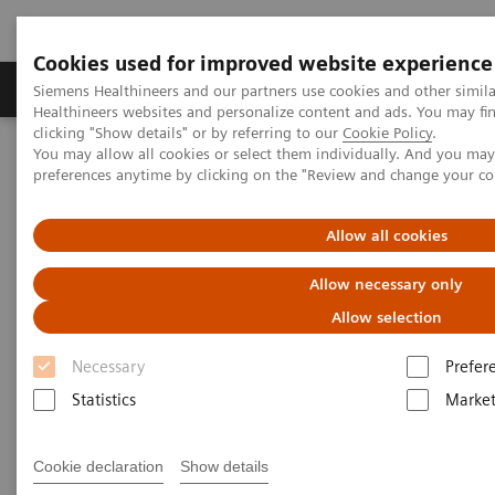
Cookies used for improved website experience
Produkte & Services
Fachbereiche
New
Siemens Healthineers and our partners use cookies and other simil
Healthineers websites and personalize content and ads. You may f
clicking "Show details" or by referring to our
Cookie Policy
.
You may allow all cookies or select them individually. And you ma
Home
Medizinische Bildgebung
Molekulare Bildgebung
preferences anytime by clicking on the "Review and change your c
MI World Summit 2026
MI World Summit 2026 Moments
Image 66
Allow all cookies
Image 66
Allow necessary only
Allow selection
Necessary
Prefer
Statistics
Market
Cookie declaration
Show details