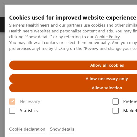
Cookies used for improved website experience
Produkte & Services
Fachbereiche
New
Siemens Healthineers and our partners use cookies and other simil
Healthineers websites and personalize content and ads. You may f
clicking "Show details" or by referring to our
Cookie Policy
.
You may allow all cookies or select them individually. And you ma
Home
Medizinische Bildgebung
Molekulare Bildgebung
preferences anytime by clicking on the "Review and change your c
MI World Summit 2026
MI World Summit 2026 Moments
Image 62
Allow all cookies
Image 62
Allow necessary only
Allow selection
Necessary
Prefer
Statistics
Market
Cookie declaration
Show details