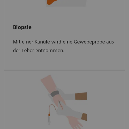
Biopsie
Biopsie
Mit einer Kanüle wird eine Gewebeprobe aus
Die Probe wird dann unter dem Mikroskop
der Leber entnommen.
auf Narbengewebe untersucht.