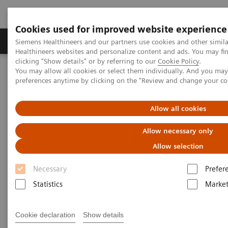
Cookies used for improved website experience
Produkte & Services
Fachbereiche
New
Siemens Healthineers and our partners use cookies and other simil
Healthineers websites and personalize content and ads. You may f
clicking "Show details" or by referring to our
Cookie Policy
.
You may allow all cookies or select them individually. And you ma
Home
Labordiagnostik
preferences anytime by clicking on the "Review and change your c
Assays nach Krankheiten und Erkrankungen geordnet
Leberfibrose-Test
Bekämpfung der steigenden Prävalenz der nichtalkoholischen
Allow all cookies
Fettlebererkrankung
Allow necessary only
Bekämpfung der steigenden
Allow selection
Prävalenz Non-alcoholic Fatty
Necessary
Prefer
Liver Disease
Statistics
Market
Erfahren Sie mehr über NAFLD, eine der
Cookie declaration
Show details