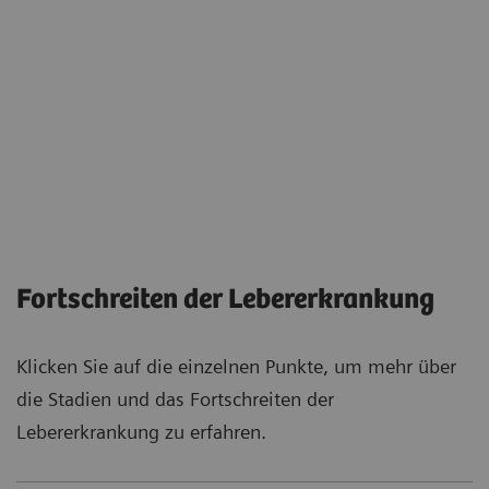
Verhärtung der Leber
Das Bindegewebe ersetzt allmählich die eigentlichen
Leberzellen. Das Organ vernarbt und verliert seine
Elastizität und Funktion.
Fortschreiten der Lebererkrankung
Klicken Sie auf die einzelnen Punkte, um mehr über
die Stadien und das Fortschreiten der
Lebererkrankung zu erfahren.