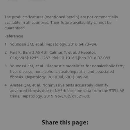
The products/features (mentioned herein) are not commercially
available in all countries. Their future availability cannot be
guaranteed.
References
1
Younossi ZM, et al. Hepatology. 2016;64:73–84.
2
Pais R, Barritt AS 4th, Calmus Y, et al. J Hepatol.
016;65(6):1245–1257. doi:10.1016/j.jhep.2016.07.033.
3
Younossi ZM, et al. Diagnostic modalities for nonalcoholic fatty
liver disease, nonalcoholic steatohepatitis, and associated
fibrosis. Hepatology. 2018 Jul;68(1):349-60.
4
Anstee QM, et al. Noninvasive tests accurately identify
advanced fibrosis due to NASH: baseline data from the STELLAR
trials. Hepatology. 2019 Nov;70(5):1521-30.
Share this page: