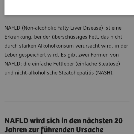
Hauptursachen für leberbedingte
Mortalität
NAFLD (Non-alcoholic Fatty Liver Disease) ist eine
Erkrankung, bei der überschüssiges Fett, das nicht
durch starken Alkoholkonsum verursacht wird, in der
Leber gespeichert wird. Es gibt zwei Formen von
NAFLD: die einfache Fettleber (einfache Steatose)
und nicht-alkoholische Steatohepatitis (NASH).
NAFLD wird sich in den nächsten 20
Jahren zur führenden Ursache