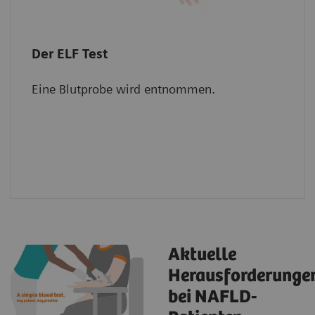
Der ELF Test
Der ELF Test
Eine Blutprobe wird entnommen.
Drei wichtige Serummarker können mit
einem automatisierten Analysegerät
nachgewiesen und daraus das Risiko eines
Krankheitsverlaufs abgeleitet werden.
Aktuelle
Herausforderunge
bei NAFLD-