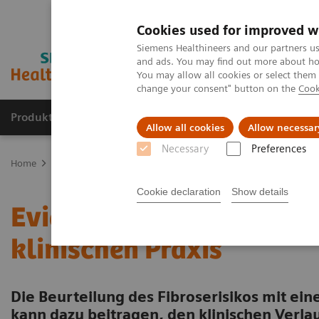
Cookies used for improved w
Siemens Healthineers and our partners us
and ads. You may find out more about how
You may allow all cookies or select them
change your consent" button on the
Cook
Produkte & Services
Fachbereiche
New
Allow all cookies
Allow necessar
Necessary
Preferences
Home
Labordiagnostik
Assays nach Krankheiten und Erkrankun
Cookie declaration
Show details
Evidenzdaten und Wert de
klinischen Praxis
Die Beurteilung des Fibroserisikos mit ei
kann dazu beitragen, den klinischen Verla