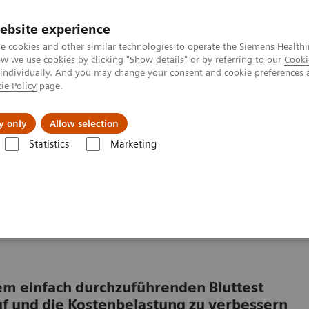
ebsite experience
e cookies and other similar technologies to operate the Siemens Healthi
 we use cookies by clicking "Show details" or by referring to our
Cooki
 individually. And you may change your consent and cookie preferences 
ie Policy
page.
s & Events
Über uns
y only
Allow selection
Statistics
Marketing
gen geordnet
Leberfibrose-Test
Evidenzdaten und Wert des ELF Tests 
s ELF Tests in der
nem einfach durchzuführenden Bluttest
uf und die Kostenbelastung zu verbessern