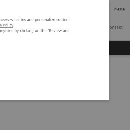
Investor Relations
Karriere
Presse
neers websites and personalize content
e Policy
.
CH | DE
Kontakt
anytime by clicking on the "Review and
in der klinischen Praxis