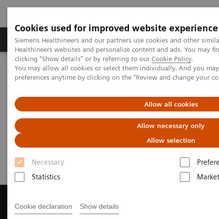
Cookies used for improved website experience
Produkte & Services
Fachbereiche
New
Siemens Healthineers and our partners use cookies and other simil
Healthineers websites and personalize content and ads. You may f
clicking "Show details" or by referring to our
Cookie Policy
.
You may allow all cookies or select them individually. And you ma
Home
Labordiagnostik
preferences anytime by clicking on the "Review and change your c
Assays nach Krankheiten und Erkrankungen geordnet
Infektionskrankheiten
Webinars
Allow all cookies
Infectious Disease Assays
Allow necessary only
Webinars
Allow selection
Necessary
Prefer
Statistics
Market
Cookie declaration
Show details