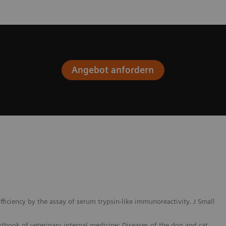
Angebot anfordern
fficiency by the assay of serum trypsin-like immunoreactivity. J Small
extbook of veterinary internal medicine: Diseases of the dog and cat.