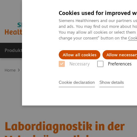
Cookies used for improved w
Siemens Healthineers and our partners us
and ads. You may find out more about how
You may allow all cookies or select them
change your consent" button on the
Cook
Produkte & Services
Fachbereiche
New
Allow all cookies
Allow necessar
Necessary
Preferences
Home
Fachbereiche
Tiermedizintechnik
Labordiagnostik in de
Cookie declaration
Show details
Labordiagnostik in der