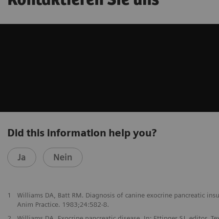
Kontaktieren Sie uns
Did this information help you?
Ja
Nein
1
Williams DA, Batt RM. Diagnosis of canine exocrine pancreatic insu
Anim Practice. 1983;24:582-8.
2
Williams DA. Exocrine pancreatic disease. In: Ettinger SJ, editor. T