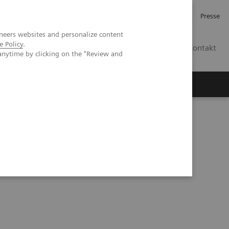
Investor Relations
Karriere
Presse
neers websites and personalize content
e Policy
.
CH | DE
Kontakt
anytime by clicking on the "Review and