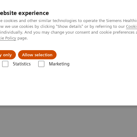
ebsite experience
e cookies and other similar technologies to operate the Siemens Healthi
 we use cookies by clicking "Show details" or by referring to our
Cooki
 individually. And you may change your consent and cookie preferences 
ie Policy
page.
s & Events
Über uns
y only
Allow selection
Statistics
Marketing
r Veterinärmedizin