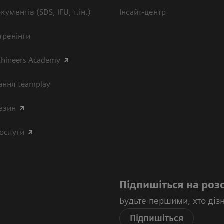
кументів (SDS, IFU, т.ін.)
Інсайт-центр
тренінги
thineers Academy
ання teamplay
азин
послуги
Підпишіться на роз
Будьте першими, хто діз
Підпишіться