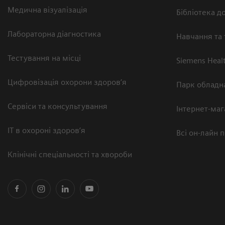
Медична візуалізація
Бібліотека до
Лабораторна діагностика
Навчання та 
Тестування на місці
Siemens Heal
Цифровізація охорони здоров’я
Парк обладн
Сервіси та консультування
Інтернет-маг
ІТ в охороні здоров’я
Всі он-лайн 
Клінічні спеціальності та хвороби