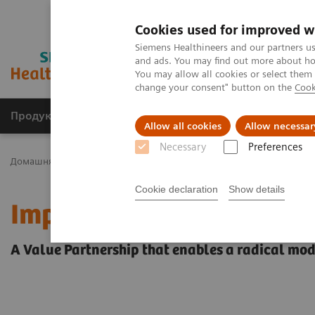
Cookies used for improved w
Siemens Healthineers and our partners us
and ads. You may find out more about how
You may allow all cookies or select them
change your consent" button on the
Cook
Продукція та сервіси
Клінічні галузі
Allow all cookies
Allow necessar
Necessary
Preferences
Домашня
Послуги
Value Partnerships
Value Partnerships Ass
Cookie declaration
Show details
Improving access to care
A Value Partnership that enables a radical mod