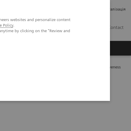
Кар’єра
Зв'язки з інвесторами
Медична візуалізація
neers websites and personalize content
e Policy
.
UA
Contact
anytime by clicking on the "Review and
ро Siemens Healthineers
into a Value Partnership in order to secure future competitiveness