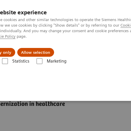
ebsite experience
e cookies and other similar technologies to operate the Siemens Healthi
 we use cookies by clicking "Show details" or by referring to our
Cooki
 individually. And you may change your consent and cookie preferences 
ie Policy
page.
Підтримка та документація
Інсайти
П
y only
Allow selection
Statistics
Marketing
et Center
Customer Insights
Admiraal de Ruyter Ziekenhuis entered 
ernization in healthcare