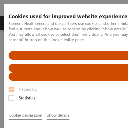
Cookies used for improved website experience
Продукція та сервіси
Клінічні галузі
Siemens Healthineers and our partners use cookies and other simil
find out more about how we use cookies by clicking "Show details" 
You may allow all cookies or select them individually. And you ma
consent" button on the
Cookie Policy
page.
Домашня
Послуги
Lab Consulting
Necessary
Statistics
Cookie declaration
Show details