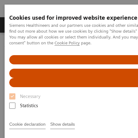
Cookies used for improved website experience
Продукція та сервіси
Клінічні галузі
Siemens Healthineers and our partners use cookies and other simil
find out more about how we use cookies by clicking "Show details" 
You may allow all cookies or select them individually. And you ma
consent" button on the
Cookie Policy
page.
Домашня
Послуги
IT Standards
IHE - Fluoroscopy
IHE - Fluoroscopy
Necessary
Statistics
Go back to IHE overview
Cookie declaration
Show details