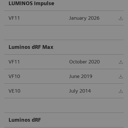
LUMINOS Impulse
VF11
January 2026
D
Luminos dRF Max
VF11
October 2020
D
VF10
June 2019
D
VE10
July 2014
D
Luminos dRF