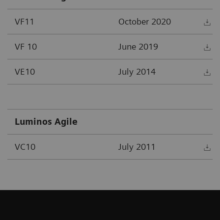
VF11
October 2020
D
VF 10
June 2019
D
VE10
July 2014
D
Luminos Agile
VC10
July 2011
D