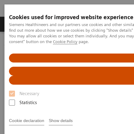
Cookies used for improved website experience
Продукція та сервіси
Клінічні галузі
Siemens Healthineers and our partners use cookies and other simil
find out more about how we use cookies by clicking "Show details" 
You may allow all cookies or select them individually. And you ma
consent" button on the
Cookie Policy
page.
Домашня
Послуги
IT Standards
IHE - Integrating the Healthcare Enterprise
IHE - Digital and Automation
IHE -
syngo
.via
IHE -
syngo
.via
Necessary
Statistics
Go back to IHE overview
Cookie declaration
Show details