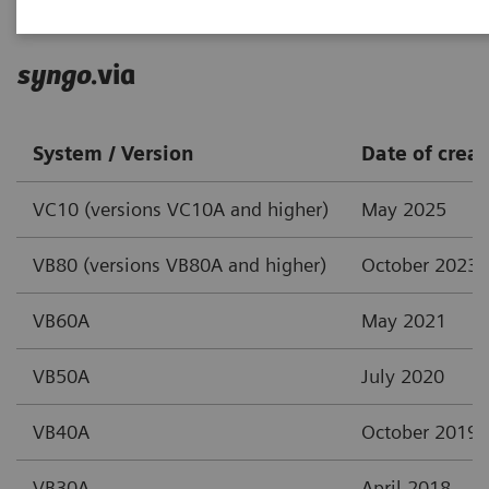
syngo
.via
System / Version
Date of creat
VC10 (versions VC10A and higher)
May 2025
VB80 (versions VB80A and higher)
October 2023
VB60A
May 2021
VB50A
July 2020
VB40A
October 2019
VB30A
April 2018