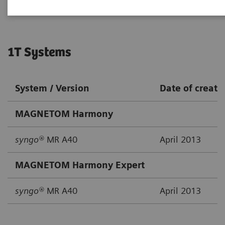
1T Systems
System / Version
Date of creati
MAGNETOM Harmony
syngo®
MR A40
April 2013
MAGNETOM Harmony Expert
syngo®
MR A40
April 2013