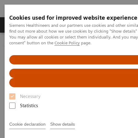
Cookies used for improved website experience
Продукція та сервіси
Клінічні галузі
Siemens Healthineers and our partners use cookies and other simil
find out more about how we use cookies by clicking "Show details" 
You may allow all cookies or select them individually. And you ma
consent" button on the
Cookie Policy
page.
Домашня
Послуги
IT Standards
DICOM Conformance Statements - Magnetic Resonance
DICOM Conformance Statements - 1T Systems
DICOM Conformance
Statements - 1T Systems
Necessary
Statistics
Cookie declaration
Show details
Go back to DICOM overview