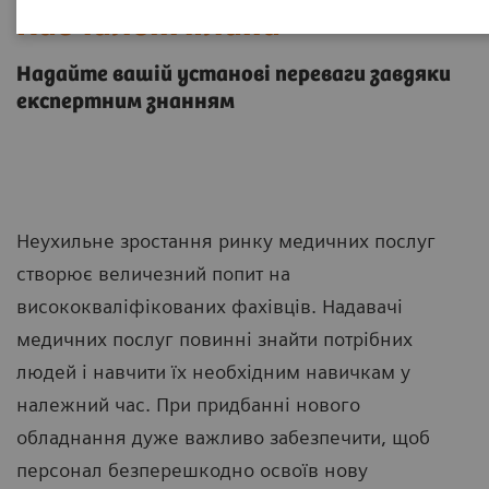
Навчальні плани
Надайте вашій установі переваги завдяки
експертним знанням
Неухильне зростання ринку медичних послуг
створює величезний попит на
висококваліфікованих фахівців. Надавачі
медичних послуг повинні знайти потрібних
людей і навчити їх необхідним навичкам у
належний час. При придбанні нового
обладнання дуже важливо забезпечити, щоб
персонал безперешкодно освоїв нову