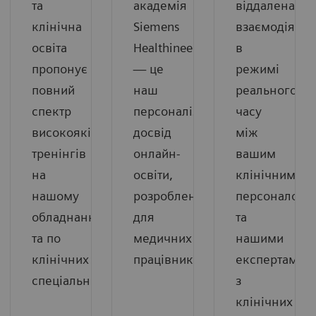
та
академія
віддалена
клінічна
Siemens
взаємодія
освіта
Healthineers
в
пропонує
— це
режимі
повний
наш
реального
спектр
персоналізований
часу
високоякісних
досвід
між
тренінгів
онлайн-
вашим
на
освіти,
клінічним
нашому
розроблений
персоналом
обладнанні
для
та
та по
медичних
нашими
клінічних
працівників
експертами
спеціальностях
з
клінічних