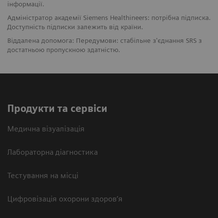
інформації.
Адміністратор академії Siemens Healthineers: потрібна підписка.
Доступність підписки залежить від країни.
Віддалена допомога: Передумови: стабільне з'єднання SRS з
достатньою пропускною здатністю.
Продукти та сервіси
Медична візуалізація
Лабораторна діагностика
Тестування на місці
Цифровізація охорони здоров’я