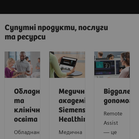
Супутні продукти, послуги
та ресурси
Обладнання
Медична
Віддалена
та
академія
допомога
клінічна
Siemens
Remote
освіта
Healthineers
Assist
Обладнання
Медична
— це