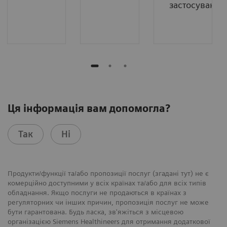
застосувань
Ця інформація вам допомогла?
Так
Ні
Продукти/функції та/або пропозиції послуг (згадані тут) не є
комерційно доступними у всіх країнах та/або для всіх типів
обладнання. Якщо послуги не продаються в країнах з
регуляторних чи інших причин, пропозиція послуг не може
бути гарантована. Будь ласка, зв'яжіться з місцевою
організацією Siemens Healthineers для отримання додаткової