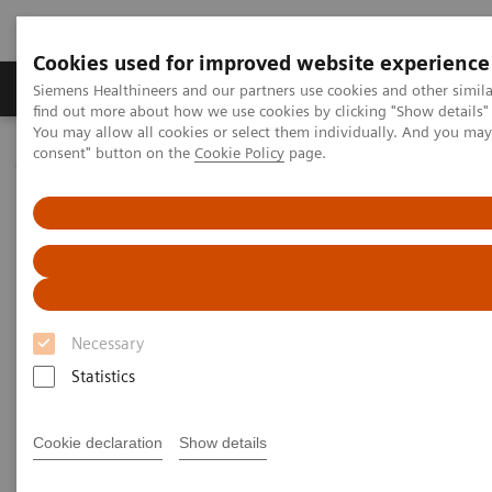
Cookies used for improved website experience
Продукція та сервіси
Клінічні галузі
Siemens Healthineers and our partners use cookies and other simil
find out more about how we use cookies by clicking "Show details" 
You may allow all cookies or select them individually. And you ma
consent" button on the
Cookie Policy
page.
Домашня
Послуги
Послуги для клієнтів
Плани обслуговування
Навчальні плани
Necessary
Statistics
Cookie declaration
Show details