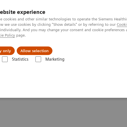
ebsite experience
e cookies and other similar technologies to operate the Siemens Healthi
 we use cookies by clicking "Show details" or by referring to our
Cooki
 individually. And you may change your consent and cookie preferences 
ie Policy
page.
Підтримка та документація
Інсайти
П
y only
Allow selection
Statistics
Marketing
ія
Information Gallery
Clinical Workflows