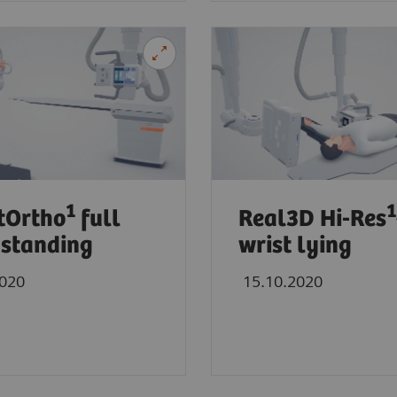
1
1
tOrtho
full
Real3D Hi-Res
 standing
wrist lying
2020
15.10.2020