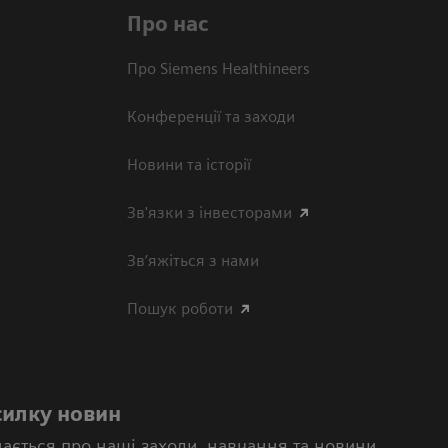
Про нас
Про Siemens Healthineers
Конференції та заходи
Новини та історії
Зв'язки з інвесторами
Зв’яжіться з нами
Пошук роботи
силку новин
нається про наші заходи, навчання та новини.