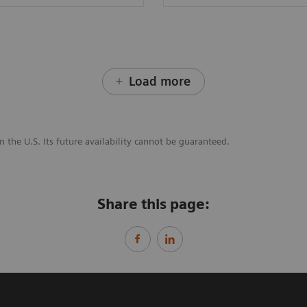
Load more
n the U.S. Its future availability cannot be guaranteed.
Share this page: