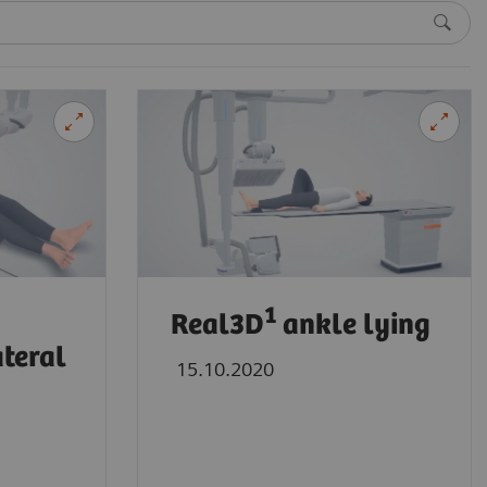
1
Real3D
ankle lying
teral
15.10.2020