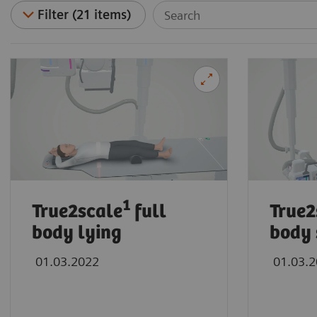
Filter (21 items)
1
True2scale
full
True2
body lying
body 
01.03.2022
01.03.