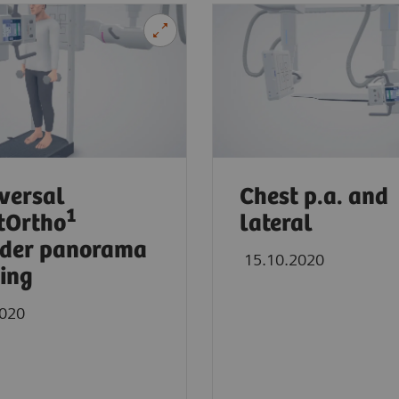
versal
Chest p.a. and
1
tOrtho
lateral
lder panorama
15.10.2020
ing
2020