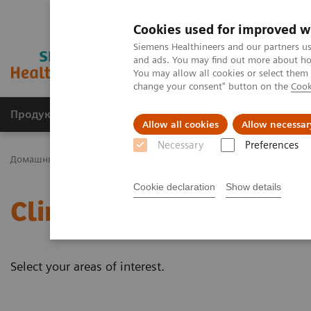
Cookies used for improved w
Siemens Healthineers and our partners us
and ads. You may find out more about how
You may allow all cookies or select them
change your consent" button on the
Cook
Продукція та сервіси
Клінічні галузі
Allow all cookies
Allow necessar
Necessary
Preferences
Домашня
Медична візуалізація
Роботизована рентгенограф
Cookie declaration
Show details
Clinical Workflows
Select your areas of interest.