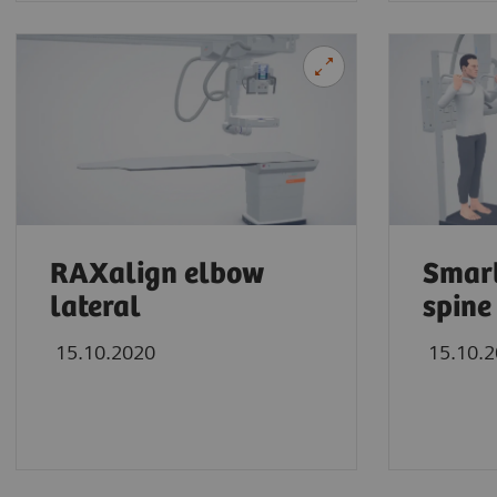
RAXalign elbow
Smar
lateral
spine
1
True2scale
full body lying
15.10.2020
15.10.