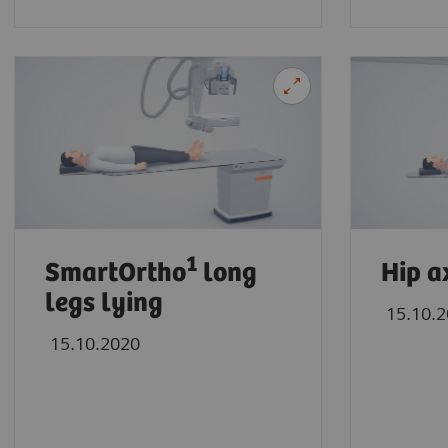
1
SmartOrtho
long
Hip a
legs lying
15.10.
15.10.2020