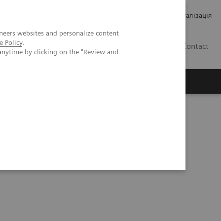
Кар’єра
Зв'язки з інвесторами
Медична візуалізація
neers websites and personalize content
e Policy
.
UA
Contact
anytime by clicking on the "Review and
ро Siemens Healthineers