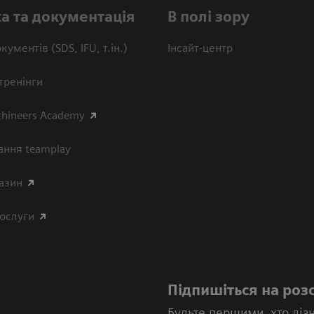
а та документація
В полі зору
кументів (SDS, IFU, т.ін.)
Інсайт-центр
тренінги
thineers Academy
ання teamplay
азин
послуги
Підпишіться на роз
Будьте першими, хто діз