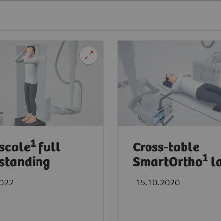
1
scale
full
Cross-table
1
standing
SmartOrtho
la
2022
15.10.2020