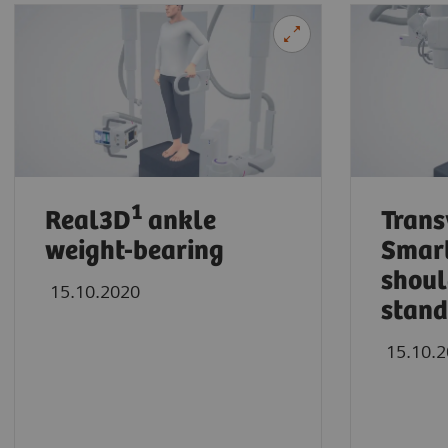
1
Real3D
ankle
Trans
weight-bearing
Smar
shou
15.10.2020
stand
15.10.