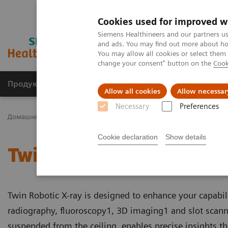
Cookies used for improved w
Siemens Healthineers and our partners us
and ads. You may find out more about how
You may allow all cookies or select them
change your consent" button on the
Cook
Продукція та сервіси
Клінічні галузі
Allow all cookies
Allow necessar
Necessary
Preferences
Домашня
Медична візуалізація
Роботизована рентгенограф
Cookie declaration
Show details
Twin Robotic X-ray
Twin Robotic X-ray is designed to enhance your capabilit
radiography, fluoroscopy1, 3D imaging1 and slot scann
suspended from the ceiling, enables precise insights 