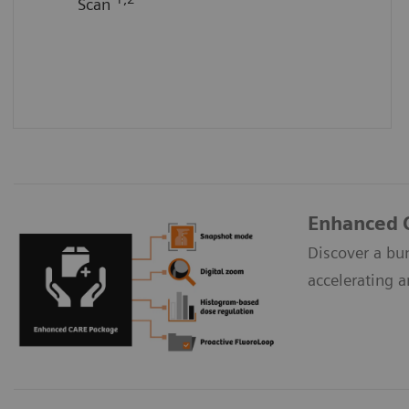
Scan
Enhanced C
Discover a bu
accelerating 