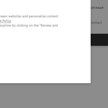
Кар’єра
Зв'язки з інвесторами
Медична візуалізація
neers websites and personalize content
e Policy
.
UA
Contact
anytime by clicking on the "Review and
ро Siemens Healthineers