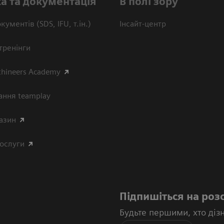
а та документація
В полі зору
кументів (SDS, IFU, т.ін.)
Інсайт-центр
тренінги
thineers Academy
ання teamplay
азин
послуги
Підпишіться на роз
Будьте першими, хто діз