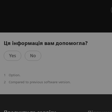
Ця інформація вам допомогла?
Yes
No
1
Option.
2
Compared to previous software version.