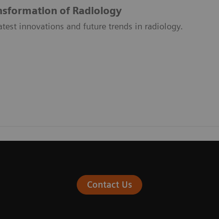
ansformation of Radiology
atest innovations and future trends in radiology.
Contact Us