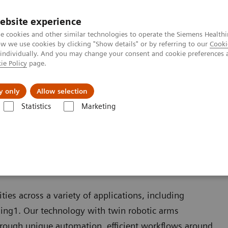
ebsite experience
e cookies and other similar technologies to operate the Siemens Healthi
 we use cookies by clicking "Show details" or by referring to our
Cooki
 individually. And you may change your consent and cookie preferences 
ie Policy
page.
Підтримка та документація
Інсайти
П
y only
Allow selection
Statistics
Marketing
ія
Twin Robotic X-ray
ies across a variety of applications, including
ing1. Our technology with twin robotic arms
through unique automation, efficient workflows around