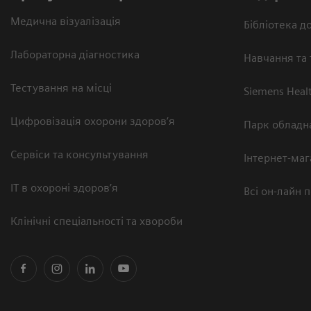
Медична візуалізація
Бібліотека до
Лабораторна діагностика
Навчання та 
Тестування на місці
Siemens Heal
Цифровізація охорони здоров’я
Парк обладн
Сервіси та консультування
Інтернет-маг
ІТ в охороні здоров’я
Всі он-лайн 
Клінічні спеціальності та хвороби