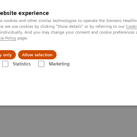
ebsite experience
e cookies and other similar technologies to operate the Siemens Healthi
 we use cookies by clicking "Show details" or by referring to our
Cooki
 individually. And you may change your consent and cookie preferences 
ie Policy
page.
Підтримка та документація
Інсайти
П
y only
Allow selection
Statistics
Marketing
Інформаційна галерея
Customer Testimonials and Videos
MULTI
igh quality care for DHR