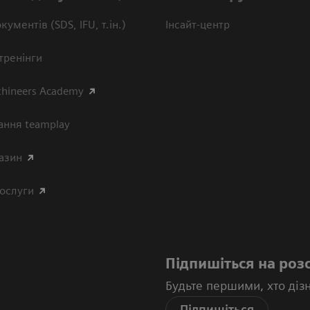
кументів (SDS, IFU, т.ін.)
Інсайт-центр
тренінги
thineers Academy
ання teamplay
азин
послуги
Підпишіться на роз
Будьте першими, хто діз
Підпишіться