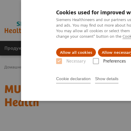
Cookies used for improved w
Siemens Healthineers and our partners us
and ads. You may find out more about how
You may allow all cookies or select them
change your consent" button on the
Cook
Продукція та сервіси
Клінічні галузі
Allow all cookies
Allow necessar
Necessary
Preferences
Домашня
Медична візуалізація
Системи рентгенографічні
Cookie declaration
Show details
MULTIX Impact delivers h
Health