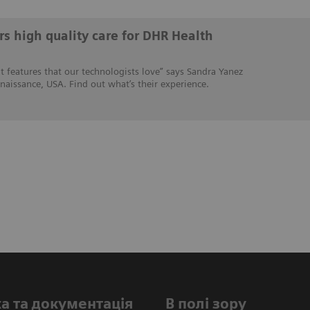
s high quality care for DHR Health
 features that our technologists love” says Sandra Yanez
naissance, USA. Find out what’s their experience.
а та документація
В полі зору