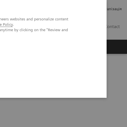
Кар’єра
Зв'язки з інвесторами
Медична візуалізація
neers websites and personalize content
e Policy
.
UA
Contact
anytime by clicking on the "Review and
ро Siemens Healthineers
X Impact delivers high quality care for DHR Health