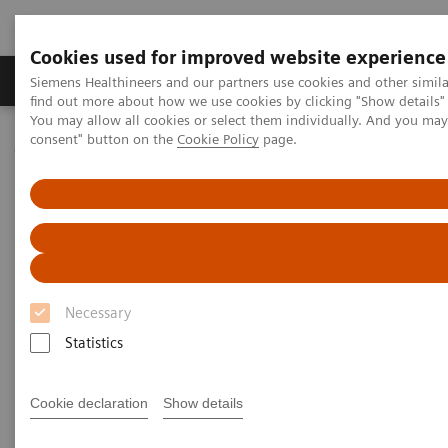
Cookies used for improved website experience
Продукція та сервіси
Клінічні галузі
Siemens Healthineers and our partners use cookies and other simil
find out more about how we use cookies by clicking "Show details" 
You may allow all cookies or select them individually. And you ma
consent" button on the
Cookie Policy
page.
Домашня
Bladder planning
Bladder cancer
Necessary
Statistics
Ця інформація вам допомогла?
Yes
No
Cookie declaration
Show details