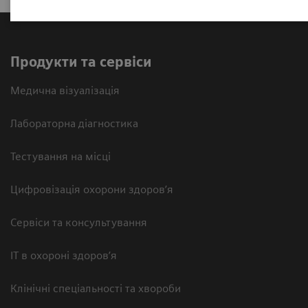
Продукти та сервіси
Медична візуалізація
Лабораторна діагностика
Тестування на місці
Цифровізація охорони здоров’я
Сервіси та консультування
ІТ в охороні здоров’я
Клінічні спеціальності та хвороби