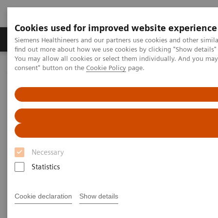
Cookies used for improved website experience
Продукція та сервіси
Клінічні галузі
Siemens Healthineers and our partners use cookies and other simil
find out more about how we use cookies by clicking "Show details" 
You may allow all cookies or select them individually. And you ma
consent" button on the
Cookie Policy
page.
Домашня
Новини та розповіді
AI and digitalization are revolutionizing laboratory diagnostics
AI and digitalization are
revolutionizing laboratory
diagnostics
Necessary
Statistics
Cookie declaration
Show details
11.09.2020