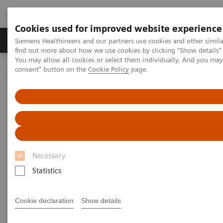
Cookies used for improved website experience
Продукція та сервіси
Клінічні галузі
Siemens Healthineers and our partners use cookies and other simil
find out more about how we use cookies by clicking "Show details" 
You may allow all cookies or select them individually. And you ma
consent" button on the
Cookie Policy
page.
Домашня
Новини та розповіді
Mammography
Mammography
Necessary
21.10.2020
Statistics
Cookie declaration
Show details