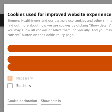
Cookies used for improved website experience
Продукція та сервіси
Клінічні галузі
Siemens Healthineers and our partners use cookies and other simil
find out more about how we use cookies by clicking "Show details" 
You may allow all cookies or select them individually. And you ma
consent" button on the
Cookie Policy
page.
Домашня
Новини та розповіді
X-rays in Oncology
X-rays in Oncology
Necessary
20.02.2020
Statistics
Cookie declaration
Show details