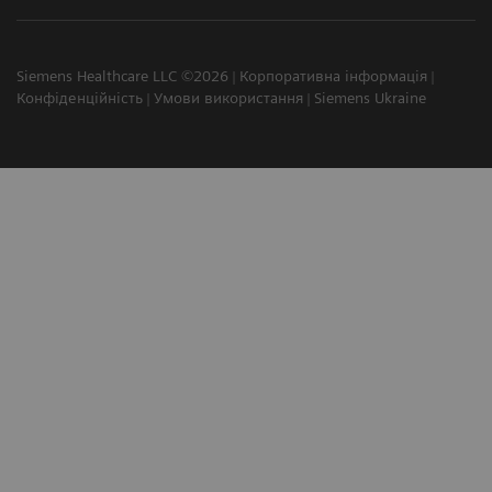
Siemens Healthcare LLC ©2026
Корпоративна інформація
Конфіденційність
Умови використання
Siemens Ukraine