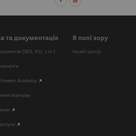
а та документація
В полі зору
кументів (SDS, IFU, т.ін.)
Інсайт-центр
тренінги
thineers Academy
ання teamplay
азин
послуги