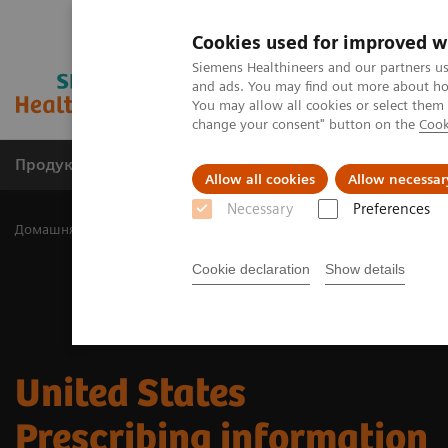
Cookies used for improved w
Siemens Healthineers and our partners us
and ads. You may find out more about how
You may allow all cookies or select them
change your consent" button on the
Cook
Продукція та сервіси
Клінічні галузі
Allow all cookies
Allow necessar
Necessary
Preferences
Домашня
Медична візуалізація
Молекулярна візуалізація
Cookie declaration
Show details
​United States
Prescribing information