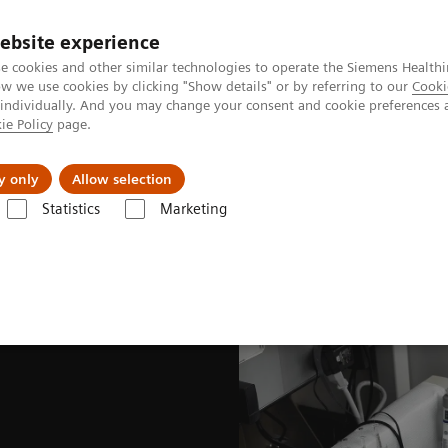
ebsite experience
e cookies and other similar technologies to operate the Siemens Healthi
 we use cookies by clicking "Show details" or by referring to our
Cooki
 individually. And you may change your consent and cookie preferences 
ie Policy
page.
Підтримка та документація
Інсайти
П
y only
Allow selection
Statistics
Marketing
Radiopharma
United States Prescribing information