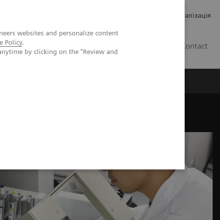
Кар’єра
Зв'язки з інвесторами
Медична візуалізація
neers websites and personalize content
e Policy
.
UA
Contact
anytime by clicking on the "Review and
ро Siemens Healthineers