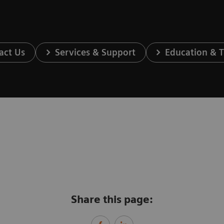
act Us
Services & Support
Education & T
Share this page: