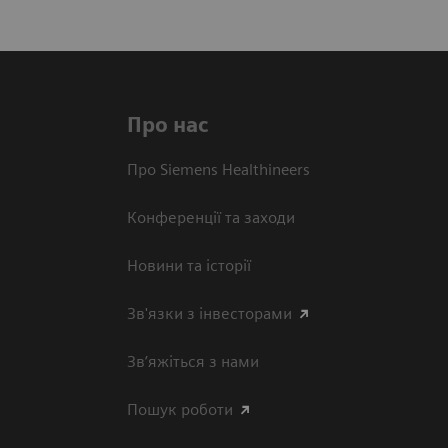
Про нас
Про Siemens Healthineers
Конференції та заходи
Новини та історії
Зв'язки з інвесторами
Зв’яжіться з нами
Пошук роботи