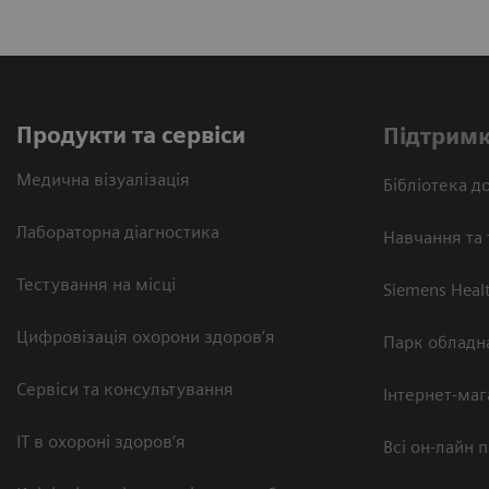
Продукти та сервіси
Підтримк
Медична візуалізація
Бібліотека до
Лабораторна діагностика
Навчання та 
Тестування на місці
Siemens Heal
Цифровізація охорони здоров’я
Парк обладн
Сервіси та консультування
Інтернет-маг
ІТ в охороні здоров’я
Всі он-лайн 