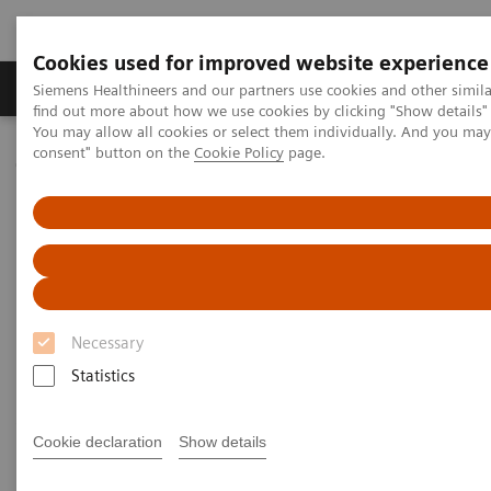
Cookies used for improved website experience
Продукція та сервіси
Клінічні галузі
Siemens Healthineers and our partners use cookies and other simil
find out more about how we use cookies by clicking "Show details" 
You may allow all cookies or select them individually. And you ma
consent" button on the
Cookie Policy
page.
Домашня
Медична візуалізація
Молекулярна візуалізація
Nuclear Medicine News & Stories
PET/CT Detection of Temporal Arteritis
PET/CT Detection of Temporal
Arteritis
Necessary
Statistics
|
Yu Iwabuchi, MD
22.08.2018
Cookie declaration
Show details
Data courtesy of Keio University