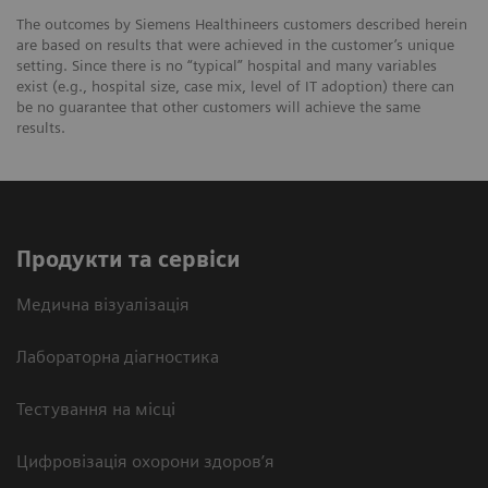
The outcomes by Siemens Healthineers customers described herein
are based on results that were achieved in the customer’s unique
setting. Since there is no “typical” hospital and many variables
exist (e.g., hospital size, case mix, level of IT adoption) there can
be no guarantee that other customers will achieve the same
results.
Продукти та сервіси
Медична візуалізація
Лабораторна діагностика
Тестування на місці
Цифровізація охорони здоров’я