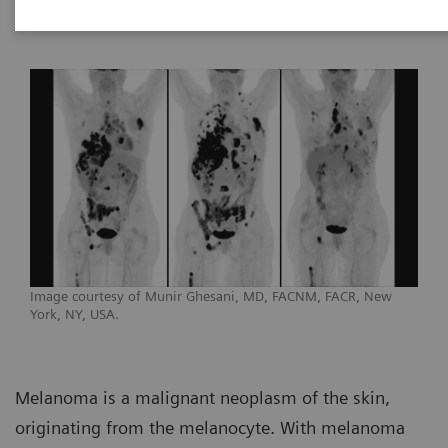
Image courtesy of Munir Ghesani, MD, FACNM, FACR, New
York, NY, USA.
Melanoma is a malignant neoplasm of the skin,
originating from the melanocyte. With melanoma