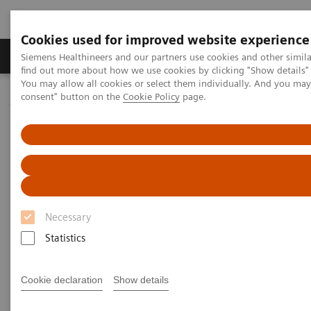
Cookies used for improved website experience
Продукція та сервіси
Клінічні галузі
Siemens Healthineers and our partners use cookies and other simil
find out more about how we use cookies by clicking "Show details" 
You may allow all cookies or select them individually. And you ma
consent" button on the
Cookie Policy
page.
Домашня
Медична візуалізація
Молекулярна візуалізація
Molecular Imaging Clinical Corner
Clinical White Papers
The value of PET/CT for melanoma
The value of PET/CT for
melanoma
Necessary
Statistics
Cookie declaration
Show details
|
By Munir Ghesani, MD, FACNM,
04.04.2019
FACR, New York, NY, USA.