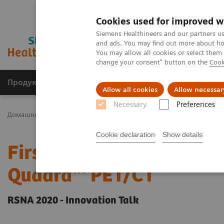
Cookies used for improved w
Siemens Healthineers and our partners us
and ads. You may find out more about how
You may allow all cookies or select them
change your consent" button on the
Cook
Продукція та сервіси
Клінічні галузі
Allow all cookies
Allow necessar
Necessary
Preferences
Домашня
Медична візуалізація
Молекулярна візуалізація
Cookie declaration
Show details
First Clinical Experience
Quadra™ PET/CT
RSNA 2020 - Innovation Talk