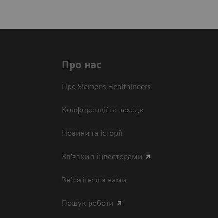
Про нас
Про Siemens Healthineers
Конференції та заходи
Новини та історії
Зв'язки з інвесторами
Зв’яжіться з нами
Пошук роботи