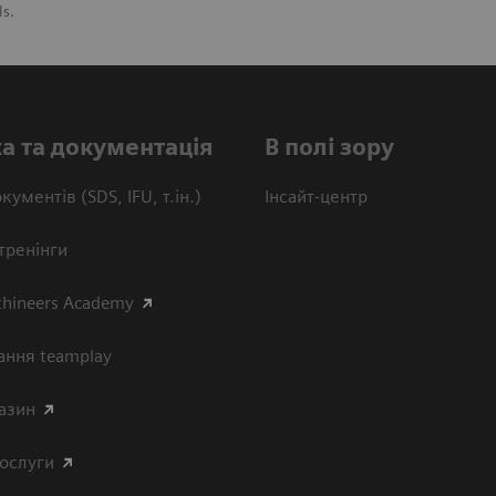
ls.
а та документація
В полі зору
кументів (SDS, IFU, т.ін.)
Інсайт-центр
тренінги
thineers Academy
ання teamplay
азин
послуги