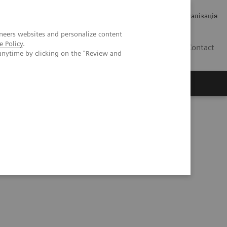
Кар’єра
Зв'язки з інвесторами
Медична візуалізація
neers websites and personalize content
e Policy
.
UA
Contact
anytime by clicking on the "Review and
ро Siemens Healthineers
linical Experiences with Biograph Vision Quadra™ PET/CT