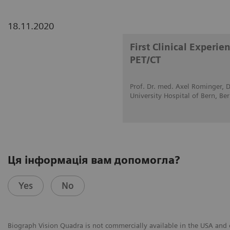
18.11.2020
First Clinical Experi
PET/CT
Prof. Dr. med. Axel Rominger, D
University Hospital of Bern, Be
Ця інформація вам допомогла?
Yes
No
Biograph Vision Quadra is not commercially available in the USA and ot