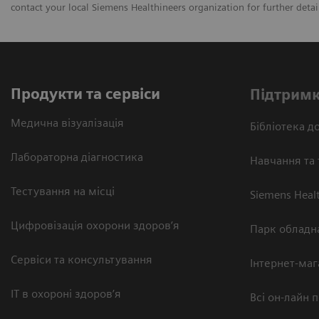
contact your local Siemens Healthineers organization for further detai
Продукти та сервіси
Підтримк
Медична візуалізація
Бібліотека до
Лабораторна діагностика
Навчання та 
Тестування на місці
Siemens Heal
Цифровізація охорони здоров’я
Парк обладн
Сервіси та консультування
Інтернет-маг
ІТ в охороні здоров’я
Всі он-лайн 