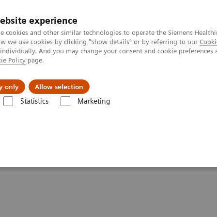
ebsite experience
e cookies and other similar technologies to operate the Siemens Healthi
 we use cookies by clicking "Show details" or by referring to our
Cooki
 individually. And you may change your consent and cookie preferences 
ie Policy
page.
Підтримка та документація
Інсайти
П
y only
Allow selection
Statistics
Marketing
Molecular Imaging Clinical Corner
Scientific Presentations
First C
s with Biograph Vision