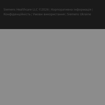
Siemens Healthcare LLC ©2026
Корпоративна інформація
Конфіденційність
Умови використання
Siemens Ukraine