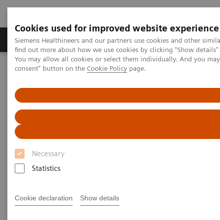
Cookies used for improved website experience
Продукція та сервіси
Клінічні галузі
Siemens Healthineers and our partners use cookies and other simil
find out more about how we use cookies by clicking "Show details" 
You may allow all cookies or select them individually. And you ma
consent" button on the
Cookie Policy
page.
Домашня
Медична візуалізація
Молекулярна візуалізація
Molecular Imaging Clinical Corner
Scientific Presentations
The future of PET/CT simulation and AI-powered solutions
The future of PET/CT simulation
and AI-powered solutions
Necessary
Statistics
SNMMI 2020 - Symposium
Cookie declaration
Show details