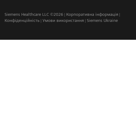
Siemens Healthcare LLC ©2026
Корпоративна інформація
Конфіденційність
Умови використання
Siemens Ukraine