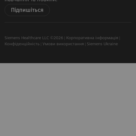
Підпишіться
Siemens Healthcare LLC ©2026
Корпоративна інформація
Конфіденційність
Умови використання
Siemens Ukraine