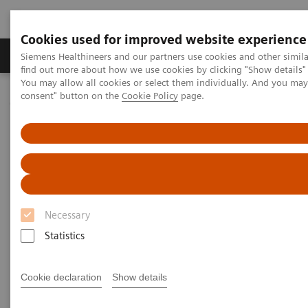
Cookies used for improved website experience
Продукція та сервіси
Клінічні галузі
Siemens Healthineers and our partners use cookies and other simil
find out more about how we use cookies by clicking "Show details" 
You may allow all cookies or select them individually. And you ma
consent" button on the
Cookie Policy
page.
Домашня
Медична візуалізація
Молекулярна візуалізація
Molecular Imaging Clinical Corner
Scientific Presentations
Expanded SPECT/CT integration into clinical nuclear medicine
Expanded SPECT/CT integration
into clinical nuclear medicine
Necessary
Statistics
SNMMI Satellite Symposium 2021
Cookie declaration
Show details